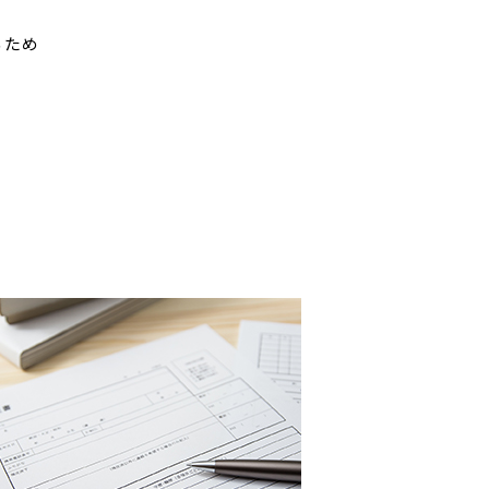
。
るため