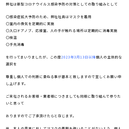
弊社は新型コロナウイルス感染予防の対策としての取り組みとして
〇感染症拡大予防のため、弊社社員はマスクを着用
〇室内の換気を定期的に実施
〇入口ドアノブ、応接室、人の手が触れる場所は定期的に消毒実施
〇検温
〇手先消毒
を行ってまいりましたが、この度
2023年3月13日以降
個人の主体的な
選択を
尊重し個人での判断に委ねる事が基本と致しますので宜しくお願い申
し上げます。
ご来社されるお客様・業者様につきましても同様に取り組んで参りた
いと思って
おりますのでご了承頂けたらと存じます。
尚、本人の意思に反してマスクの着脱を強いることがないよう、個人