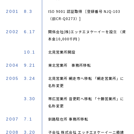
ISO 9001 認証取得 ［登録番号 NJQ-103
2001
8.3
（旧CR-Q0273）]
関係会社(株)エッチエヌケーイーを設立 （資
2002
6.17
本金10,000千円 )
北見営業所開設
10.1
東北営業所 事務所移転
2004
9.21
北見営業所 網走市へ移転 「網走営業所」に
2005
3.24
名称変更
帯広営業所 音更町へ移転 「十勝営業所」に
3.30
名称変更
釧路駐在所 事務所移転
2007
7.1
子会社 株式会社 エッチエヌケーイーニ級建
2008
3.20