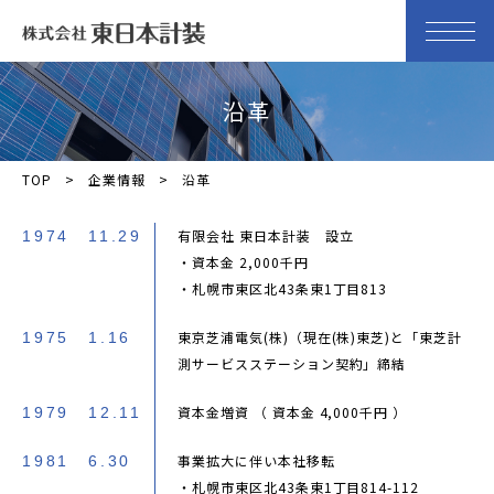
沿革
TOP
企業情報
沿革
有限会社 東日本計装 設立
1974
11.29
・資本金 2,000千円
・札幌市東区北43条東1丁目813
東京芝浦電気(株)（現在(株)東芝)と「東芝計
1975
1.16
測サービスステーション契約」締結
資本金増資 （ 資本金 4,000千円 ）
1979
12.11
事業拡大に伴い本社移転
1981
6.30
・札幌市東区北43条東1丁目814-112