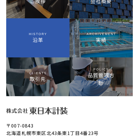
ご挨拶
会社概要
HISTORY
ARCHIVEMENT
沿革
実績
POLICY
CLIENTS
品質管理方
取引先
針
〒007-0843
北海道札幌市東区北43条東1丁目4番23号