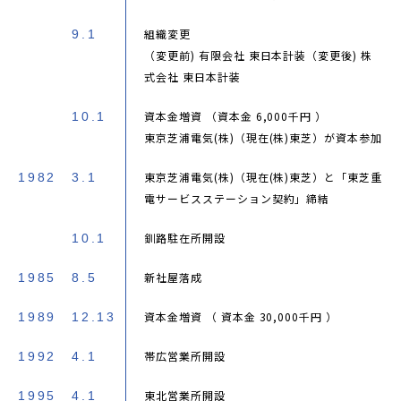
組織変更
9.1
（変更前) 有限会社 東日本計装（変更後) 株
式会社 東日本計装
資本金増資 （資本金 6,000千円 ）
10.1
東京芝浦電気(株)（現在(株)東芝）が資本参加
東京芝浦電気(株)（現在(株)東芝）と「東芝重
1982
3.1
電サービスステーション契約」締結
釧路駐在所開設
10.1
新社屋落成
1985
8.5
資本金増資 （ 資本金 30,000千円 ）
1989
12.13
帯広営業所開設
1992
4.1
東北営業所開設
1995
4.1