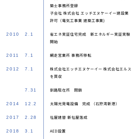
築士事務所登録
子会社 株式会社 エッチエヌケーイー建設業
許可（電気工事業 建築工事業)
省エネ実証住宅完成 新エネルギー実証実験
2010
2.1
開始
網走営業所 事務所移転
2011
7.1
株式会社エッチエヌケーイー 株式会社エルス
2012
7.1
を買収
釧路駐在所 閉鎖
7.31
太陽光発電設備 完成 （石狩湾新港）
2014
12.2
社屋建替 新社屋落成
2017
2.28
AED設置
2018
3.1